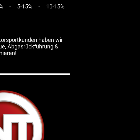
0-15% - 5-15% - 10-15%
torsportkunden haben wir
lue, Abgasrückführung &
mieren!