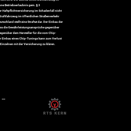
hne Betriebserlaubnis gem. § 3
er Haftpflichtversicherung im Schadenfall nicht
s Kraftfahrzeug im öffentlichen Straßenverkehr
schland stellt eine Straftat dar. Der Einbau der
dass die Gewährleistungsansprüche gegenüber
egenüber dem Hersteller für die vom Chip-
er Einbau eines Chip-Tunings kann zum Verlust
Einzelnen mit der Versicherung zu klären.