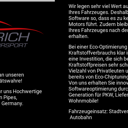
Wir legen sehr viel Wert 
Ihres Fahrzeuges. Deshalb
Software so, dass es zu k
Motors führt. Zudem bleib
Ihres Fahrzeuges nach de
erhalten.
Bei einer Eco-Optimierung
Kraftstoffverbrauchs klar 
eine Investition, die sich 
Kraftstoffpreisen sehr sch
Vielzahl von Privatleuten 
an unseren
bereits von Eco-Chiptunin
tätswahre!
Von uns erhalten Sie innov
Softwareoptimierung durc
für uns Hochwertige
Generation für PKW, Lief
 Pipes,
Wohnmobile!
n Germany.
Fahrzeugeinsatz: Stadtver
Autobahn