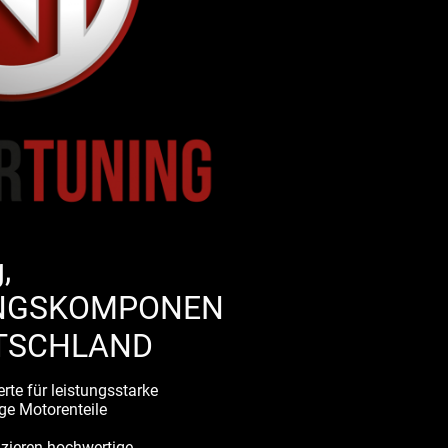
,
NGSKOMPONEN
UTSCHLAND
e für leistungsstarke
ge Motorenteile
zieren hochwertige