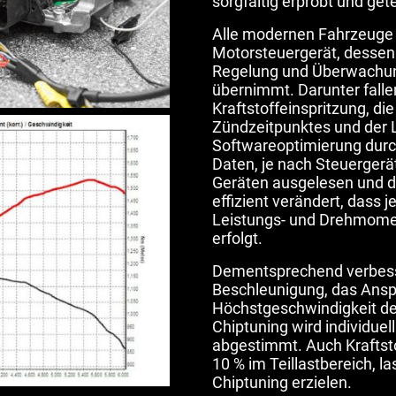
sorgfältig erprobt und ge
Alle modernen Fahrzeuge 
Motorsteuergerät, dessen
Regelung und Überwachun
übernimmt. Darunter fallen
Kraftstoffeinspritzung, di
Zündzeitpunktes und der 
Softwareoptimierung durc
Daten, je nach Steuergerät
Geräten ausgelesen und 
effizient verändert, dass 
Leistungs- und Drehmome
erfolgt.
Dementsprechend verbesse
Beschleunigung, das Ansp
Höchstgeschwindigkeit d
Chiptuning wird individuel
abgestimmt. Auch Kraftst
10 % im Teillastbereich, la
Chiptuning erzielen.