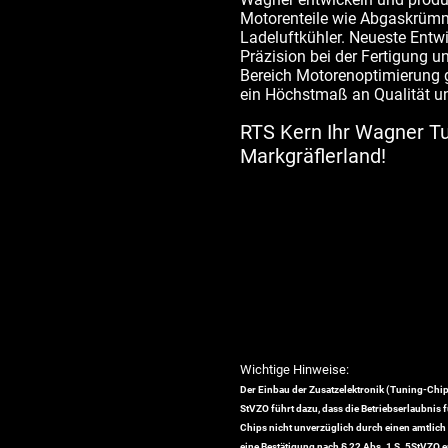
Motorenteile wie Abgaskrümm
Ladeluftkühler. Neueste Entw
Präzision bei der Fertigung u
Bereich Motorenoptimierung 
ein Höchstmaß an Qualität un
RTS Kern Ihr Wagner T
Markgräflerland!
Wichtige Hinweise:
Der Einbau der Zusatzelektronik (Tuning-Chip)
StVZO führt dazu, dass die Betriebserlaubnis 
Chips nicht unverzüglich durch einen amtli
eine Bestätigung nach § 22 Abs. 1 S. 5StVZO er