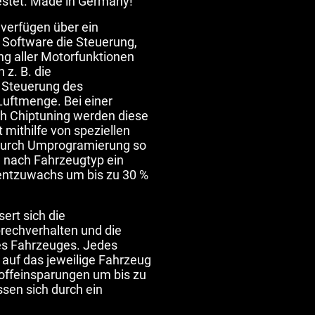
testet. Made in Germany!
verfügen über ein
 Software die Steuerung,
g aller Motorfunktionen
 z. B. die
e Steuerung des
Luftmenge. Bei einer
h Chiptuning werden diese
 mithilfe von speziellen
durch Umprogramierung so
je nach Fahrzeugtyp ein
ntzuwachs um bis zu 30 %
rt sich die
rechverhalten und die
es Fahrzeuges. Jedes
l auf das jeweilige Fahrzeug
offeinsparungen um bis zu
ssen sich durch ein