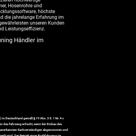
er, Hosenrohre und
icklungssoftware, höchste
nd die jahrelange Erfahrung im
gewährleisten unseren Kunden
d Leistungseffizienz.
uning Händler im
 in Deutschland gemäß § 19 Abs. 3 S. 1 Nr. 4 c
für das Fahrzeug erlischt, wenn der Einbau des
ch anerkannten Sachverständigen abgenommen und
teilt wird. Der Betrieb eines Kraftfahrzeug im