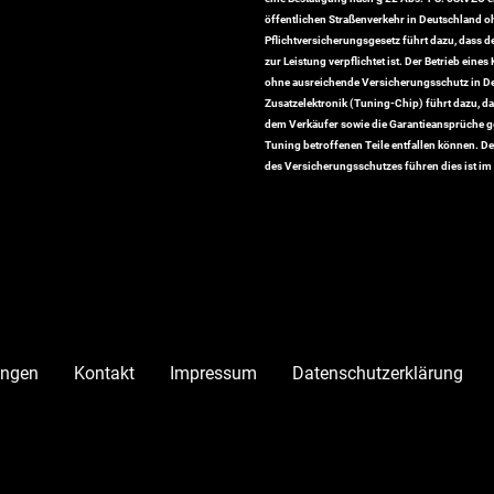
öffentlichen Straßenverkehr in Deutschland o
Pflichtversicherungsgesetz führt dazu, dass d
zur Leistung verpflichtet ist. Der Betrieb eine
ohne ausreichende Versicherungsschutz in Deut
Zusatzelektronik (Tuning-Chip) führt dazu, 
dem Verkäufer sowie die Garantieansprüche g
Tuning betroffenen Teile entfallen können. D
des Versicherungsschutzes führen dies ist im 
ungen
Kontakt
Impressum
Datenschutzerklärung